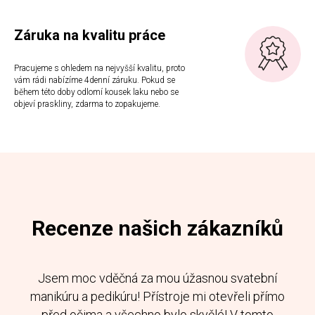
Záruka na kvalitu práce
Pracujeme s ohledem na nejvyšší kvalitu, proto
vám rádi nabízíme 4denní záruku. Pokud se
během této doby odlomí kousek laku nebo se
objeví praskliny, zdarma to zopakujeme.
Recenze našich zákazníků
Jsem moc vděčná za mou úžasnou svatební
manikúru a pedikúru! Přístroje mi otevřeli přímo
před očima a všechno bylo skvělé! V tomto