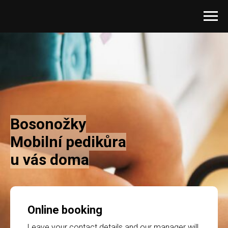
Bosonožky
Mobilní pedikůra
u vás doma
Online booking
Leave your contact details and our manager will